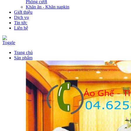
Phông cưới
Khăn ăn - Khăn napkin
Giới thiệu
Dịch vụ
Tin tức
Liên hệ
Toggle
Trang chủ
Sản phẩm