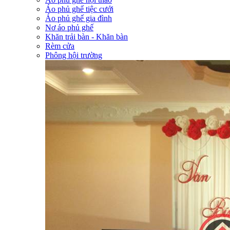
Áo phủ ghế tiệc cưới
Áo phủ ghế gia đình
Nơ áo phủ ghế
Khăn trải bàn - Khăn bàn
Rèm cửa
Phông hội trường