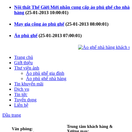
Nội thất Thế Giới Mới nhận cung cấp áo phủ ghế cho nhà
hàng
(25-01-2013 10:00:01)
May gia công áo phủ ghế
(25-01-2013 08:00:01)
Áo phủ ghế
(25-01-2013 07:00:01)
Trang chủ
Giới thiệu
Thư viện ảnh
Áo phủ ghế gia đình
Áo phủ ghế nhà hàng
Tin khuyến mãi
Dịch vụ
Tin tức
Tuyển dụng
Liên hệ
Đầu trang
Trung tâm khách hàng &
Văn phòng:
Xưởng may: