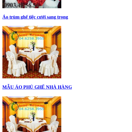
Áo trùm ghế tiệc cưới sang trọng
MẪU ÁO PHỦ GHẾ NHÀ HÀNG