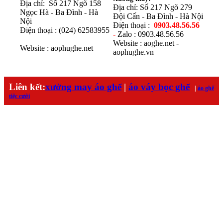
Địa chỉ: Số 217 Ngõ 158
Địa chỉ: Số 217 Ngõ 279
Ngọc Hà - Ba Đình - Hà
Đội Cấn - Ba Đình - Hà Nội
Nội
Điện thoại :
0903.48.56.56
Điện thoại : (024) 62583955
-
Zalo : 0903.48.56.56
Website : aoghe.net -
Website : aophughe.net
aophughe.vn
Liên kết:
xưởng may áo ghế
|
áo váy bọc ghế
|
áo ghế
tiệc cưới