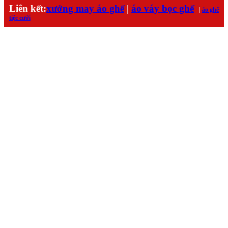
Liên kết:
xưởng may áo ghế
|
áo váy bọc ghế
|
áo ghế
tiệc cưới