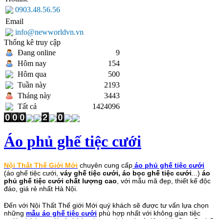
0903.48.56.56
Email
info@newworldvn.vn
Thống kê truy cập
Đang online
9
Hôm nay
154
Hôm qua
500
Tuần này
2193
Tháng này
3443
Tất cả
1424096
Áo phủ ghế tiệc cưới
Nội Thất Thế Giới Mới
chuyên cung cấp
áo phủ ghế tiệc cưới
(áo ghế tiệc cưới,
váy ghế tiệc cưới, áo bọc ghế tiệc cưới
...)
áo
phủ ghế tiệc cưới chất lượng cao
, với mẫu mã đẹp, thiết kế độc
đáo, giá rẻ nhất Hà Nội.
Đến với Nội Thất Thế giới Mới quý khách sẽ được tư vấn lựa chọn
những
mẫu áo ghế tiệc cưới
phù hợp nhất với không gian tiệc