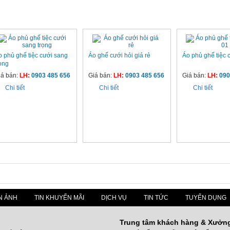
N PHẨM CÙNG LOẠI
o phủ ghế tiệc cưới sang
Áo ghế cưới hỏi giá rẻ
Áo phủ ghế tiệc 
rọng
iá bán:
LH:
0903 485 656
Giá bán:
LH:
0903 485 656
Giá bán:
LH:
090
Chi tiết
Chi tiết
Chi tiết
N ẢNH
TIN KHUYẾN MÃI
DỊCH VỤ
TIN TỨC
TUYỂN DỤNG
Trung tâm khách hàng & Xưởn