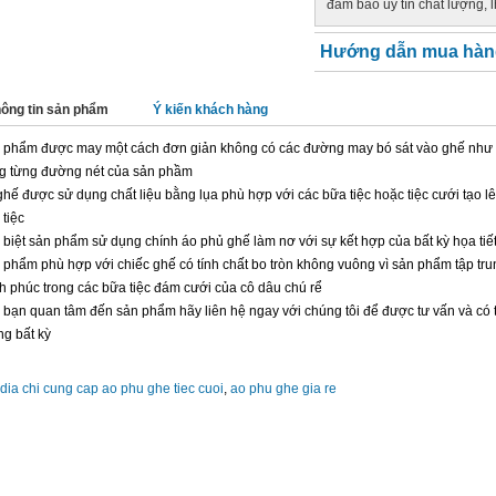
đảm bảo uy tín chất lượng, 
Hướng dẫn mua hàn
ông tin sản phẩm
Ý kiến khách hàng
 phẩm được may một cách đơn giản không có các đường may bó sát vào ghế như 
ng từng đường nét của sản phầm
ghế được sử dụng chất liệu bằng lụa phù hợp với các bữa tiệc hoặc tiệc cưới tạo 
tiệc
 biệt sản phẩm sử dụng chính áo phủ ghế làm nơ với sự kết hợp của bất kỳ họa tiết
 phẩm phù hợp với chiếc ghế có tính chất bo tròn không vuông vì sản phẩm tập tr
h phúc trong các bữa tiệc đám cưới của cô dâu chú rể
 bạn quan tâm đến sản phẩm hãy liên hệ ngay với chúng tôi để được tư vấn và có t
ng bất kỳ
dia chi cung cap ao phu ghe tiec cuoi
,
ao phu ghe gia re