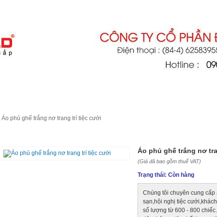
ô tô
chính hãng
THIỆU
DỊCH VỤ
TIN TỨC
LIÊN HỆ
Áo phủ ghế trắng nơ trang trí tiệc cưới
PHỦ GHẾ TRẮNG NƠ TRANG TRÍ TIỆC CƯỚI
Áo phủ ghế trắng nơ tran
(Giá đã bao gồm thuế VAT)
Trạng thái:
Còn hàng
Chúng tôi chuyên cung cấp 
sạn,hội nghị tiệc cưới,khác
số lượng từ 600 - 800 chiếc