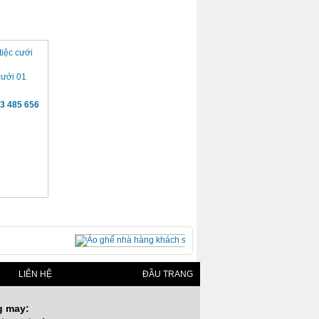
cưới 01
3 485 656
LIÊN HỆ
ĐẦU TRANG
g may: