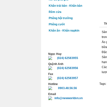
Khăn trải bàn - Khăn bàn
Rèm cửa
Phông hội trường
Th
Phông cưới
Khăn ăn - Khăn napkin
Sản
tro
Áo 
HỖ TRỢ TRỰC TUYẾN
bữa 
Đặc
Ngọc Huy
Sản
(024) 62583955
hạn
Quỳnh Anh
Các
(024) 62583956
lượ
Fax
(024) 62583957
Tags:
Hotline
0903.48.56.56
Email
info@newworldvn.vn