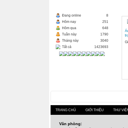
THỐNG KÊ TRUY CẬP
SẢ
Đang online
8
Hôm nay
251
Hôm qua
648
Á
Tuần này
1790
t
Tháng này
3040
G
Tất cả
1423693
TRANG CHỦ
GIỚI THIỆU
THƯ VIỆ
Văn phòng: