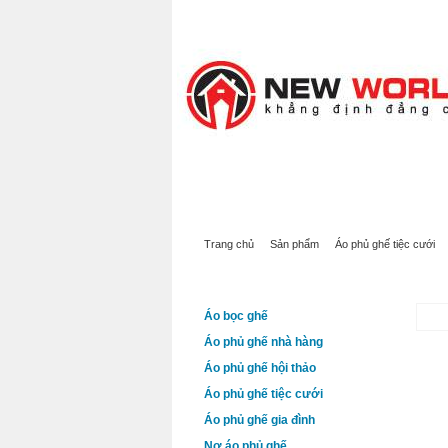
TRANG CHỦ
SẢN PHẨM
GIỚI 
Trang chủ
Sản phẩm
Áo phủ ghế tiệc cưới
DANH MỤC SẢN PHẨM
ÁO 
Áo bọc ghế
Áo phủ ghế nhà hàng
Áo phủ ghế hội thảo
Áo phủ ghế tiệc cưới
Áo phủ ghế gia đình
Nơ áo phủ ghế