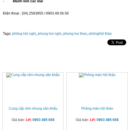
-
Mành rèm các lo
a
i
Điện thoại : (04) 2583955 / 0903.48.56.56
Tags:
phông hội nghị
,
phong hoi nghi
,
phong hoi thao
,
phônghội thảo
SẢN PHẨM CÙNG LOẠI
Cung cấp rèm nhung sân khấu
Phông màn hội thảo
Giá bán:
LH:
0903 485 656
Giá bán:
LH:
0903 485 656