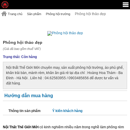
Phông hội thảo đẹp
Trang chủ
Sản phẩm
Phông hội trường
PHÔNG HỘI THẢO ĐẸP
Phông hội thảo đẹp
(Giá đã bao gồm thuế VAT)
Trạng thái:
Còn hàng
Nội thất Thế Giới Mới chuyên may, sản xuất phông hội trường, áo phủ ghế,
khăn trải bàn, mành rèm, khăn ăn giá rẻ tại địa chỉ : Hoàng Hoa Thám - Ba
Đình - Hà Nội . Liên hệ : 04.62583955 / 0903485656 để được tư vấn và
đặt hàng.
Hướng dẫn mua hàng
Thông tin sản phẩm
Ý kiến khách hàng
Nội Thất Thế Giới Mới
có kinh nghiêm nhiều năm trong nghề làm phông rèm