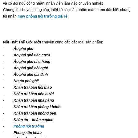
và có đội ngũ công nhân, nhân viên làm việc chuyên nghiệp.
Chúng tôi chuyên cung cấp, thiết kế các sản phẩm mành rèm đặc biệt chúng
tôi nhận
may phông hội trường giá rẻ
.
Nội Thất Thế Giới Mới
chuyên cung cấp các loại sản phẩm
:
-
Áo phủ ghế
-
Áo phủ ghế tiệc cưới
-
Áo phủ ghế nhà hàng
-
Áo phủ ghế hội nghị
-
Áo phủ ghế gia đình
-
Nơ áo phủ ghế
-
Khăn trải bàn hội thảo
-
Khăn trải bàn tiệc cưới
-
Khăn trải bàn nhà hàng
-
Khăn trải bàn phòng khách
-
Khăn trải bàn phòng bếp
-
Khăn ăn – khăn napkin
-
Phông hội trường
-
Phông sân khấu