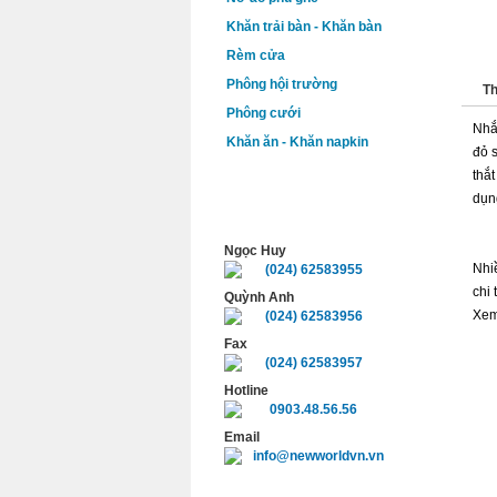
Khăn trải bàn - Khăn bàn
Rèm cửa
Phông hội trường
Th
Phông cưới
Nhắ
Khăn ăn - Khăn napkin
đỏ 
thắ
dụn
HỖ TRỢ TRỰC TUYẾN
Ngọc Huy
Nhiề
(024) 62583955
chi
Quỳnh Anh
Xem
(024) 62583956
Fax
(024) 62583957
Hotline
0903.48.56.56
Email
info@newworldvn.vn
SẢ