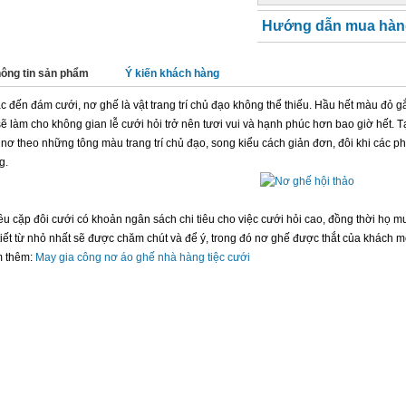
Hướng dẫn mua hàn
ông tin sản phẩm
Ý kiến khách hàng
c đến đám cưới, nơ ghế là vật trang trí chủ đạo không thể thiếu. Hầu hết màu đỏ g
sẽ làm cho không gian lễ cưới hỏi trở nên tươi vui và hạnh phúc hơn bao giờ hết.
t nơ theo những tông màu trang trí chủ đạo, song kiểu cách giản đơn, đôi khi các p
g.
u cặp đôi cưới có khoản ngân sách chi tiêu cho việc cưới hỏi cao, đồng thời họ mu
 tiết từ nhỏ nhất sẽ được chăm chút và để ý, trong đó nơ ghế được thắt của khách 
 thêm:
May gia công nơ áo ghế nhà hàng tiệc cưới
N PHẨM CÙNG LOẠI