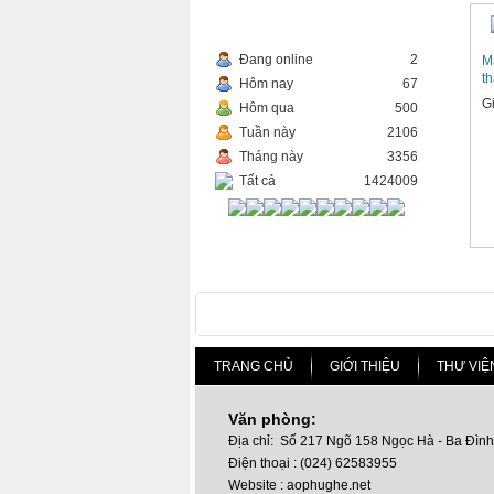
THỐNG KÊ TRUY CẬP
Đang online
2
M
th
Hôm nay
67
G
Hôm qua
500
Tuần này
2106
Tháng này
3356
Tất cả
1424009
TRANG CHỦ
GIỚI THIỆU
THƯ VIỆ
Văn phòng:
Địa chỉ: Số 217 Ngõ 158 Ngọc Hà - Ba Đình
Điện thoại : (024) 62583955
Website : aophughe.net