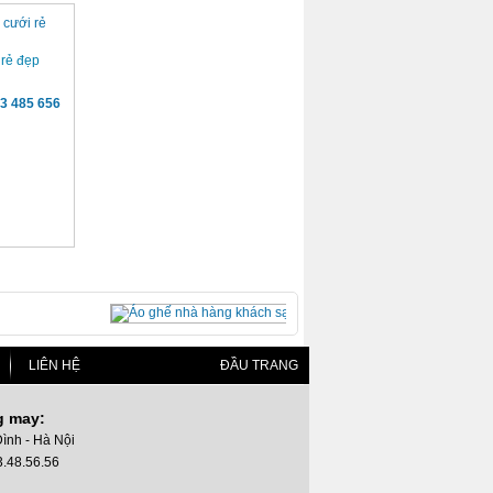
 rẻ đẹp
3 485 656
LIÊN HỆ
ĐẦU TRANG
g may:
Đình - Hà Nội
3.48.56.56