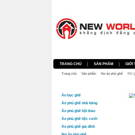
TRANG CHỦ
SẢN PHẨM
GIỚI 
Nơ g
Trang chủ
Sản phẩm
Nơ áo phủ ghế
DANH MỤC SẢN PHẨM
NƠ 
Áo bọc ghế
Áo phủ ghế nhà hàng
Áo phủ ghế hội thảo
Áo phủ ghế tiệc cưới
Áo phủ ghế gia đình
Nơ áo phủ ghế