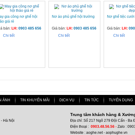
ay gia công nơ ghế hội
Nơ áo phủ ghế hội trường
Nơ ghế tiệc cưới
ảo giá rẻ
iá bán:
LH:
0903 485 656
Giá bán:
LH:
0903 485 656
Giá bán:
LH:
090
Chi tiết
Chi tiết
Chi tiết
N ẢNH
TIN KHUYẾN MÃI
DỊCH VỤ
TIN TỨC
TUYỂN DỤNG
Trung tâm khách hàng & Xưởn
 - Hà Nội
Địa chỉ: Số 217 Ngõ 279 Đội Cấn - Ba 
Điện thoại :
0903.48.56.56 -
Zalo : 090
Website : aoghe.net - aophughe.vn