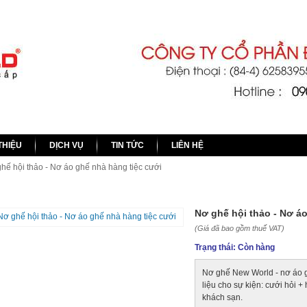
ô tô
chính hãng
THIỆU
DỊCH VỤ
TIN TỨC
LIÊN HỆ
hế hội thảo - Nơ áo ghế nhà hàng tiệc cưới
GHẾ HỘI THẢO - NƠ ÁO GHẾ NHÀ HÀNG TIỆC CƯỚI
Nơ ghế hội thảo - Nơ á
(Giá đã bao gồm thuế VAT)
Trạng thái:
Còn hàng
Nơ ghế New World - nơ áo g
liệu cho sự kiện: cưới hỏi +
khách sạn.