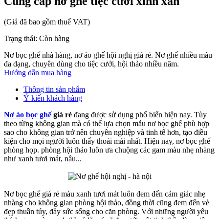
Cung cấp nơ ghế tiệc cưới xinh xắn
(Giá đã bao gồm thuế VAT)
Trạng thái:
Còn hàng
Nơ bọc ghế nhà hàng, nơ áo ghế hội nghị giá rẻ. Nơ ghế nhiều màu
đa dạng, chuyên dùng cho tiệc cưới, hội thảo nhiều năm.
Hướng dẫn mua hàng
Thông tin sản phẩm
Ý kiến khách hàng
Nơ áo bọc ghế
giá rẻ
đang được sử dụng phổ biến hiện nay. Tùy
theo từng không gian mà có thể lựa chọn mẫu nơ bọc ghế phù hợp
sao cho không gian trở nên chuyên nghiệp và tinh tế hơn, tạo điều
kiện cho mọi người luôn thấy thoải mái nhất. Hiện nay, nơ bọc ghế
phòng họp. phòng hội thảo luôn ưa chuộng các gam màu nhẹ nhàng
như xanh tươi mát, nâu...
Nơ bọc ghế giá rẻ màu xanh tươi mát luôn đem đến cảm giác nhẹ
nhàng cho không gian phòng hội thảo, đồng thời cũng đem đến vẻ
đẹp thuần túy, đầy sức sống cho căn phòng. Với những người yêu