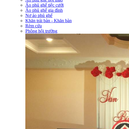
Áo phủ ghế tiệc cưới
Áo phủ ghế gia đình
Nơ áo phủ ghế
Khăn trải bàn - Khăn bàn
Rèm cửa
Phông hội trường