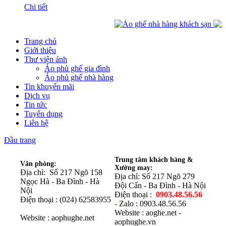
Chi tiết
Trang chủ
Giới thiệu
Thư viện ảnh
Áo phủ ghế gia đình
Áo phủ ghế nhà hàng
Tin khuyến mãi
Dịch vụ
Tin tức
Tuyển dụng
Liên hệ
Đầu trang
Trung tâm khách hàng &
Văn phòng:
Xưởng may:
Địa chỉ: Số 217 Ngõ 158
Địa chỉ: Số 217 Ngõ 279
Ngọc Hà - Ba Đình - Hà
Đội Cấn - Ba Đình - Hà Nội
Nội
Điện thoại :
0903.48.56.56
Điện thoại : (024) 62583955
-
Zalo : 0903.48.56.56
Website : aoghe.net -
Website : aophughe.net
aophughe.vn