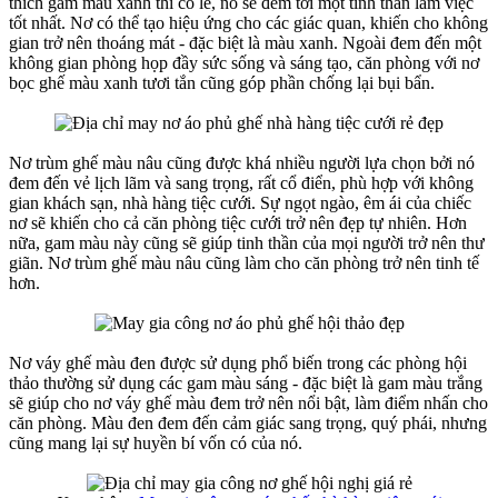
thích gam màu xanh thì có lẽ, nó sẽ đem tới một tinh thần làm việc
tốt nhất. Nơ có thể tạo hiệu ứng cho các giác quan, khiến cho không
gian trở nên thoáng mát - đặc biệt là màu xanh. Ngoài đem đến một
không gian phòng họp đầy sức sống và sáng tạo, căn phòng với nơ
bọc ghế màu xanh tươi tắn cũng góp phần chống lại bụi bẩn.
Nơ trùm ghế màu nâu cũng được khá nhiều người lựa chọn bởi nó
đem đến vẻ lịch lãm và sang trọng, rất cổ điển, phù hợp với không
gian khách sạn, nhà hàng tiệc cưới. Sự ngọt ngào, êm ái của chiếc
nơ sẽ khiến cho cả căn phòng tiệc cưới trở nên đẹp tự nhiên. Hơn
nữa, gam màu này cũng sẽ giúp tinh thần của mọi người trở nên thư
giãn. Nơ trùm ghế màu nâu cũng làm cho căn phòng trở nên tinh tế
hơn.
Nơ váy ghế màu đen được sử dụng phổ biến trong các phòng hội
thảo thường sử dụng các gam màu sáng - đặc biệt là gam màu trắng
sẽ giúp cho nơ váy ghế màu đem trở nên nổi bật, làm điểm nhấn cho
căn phòng. Màu đen đem đến cảm giác sang trọng, quý phái, nhưng
cũng mang lại sự huyền bí vốn có của nó.