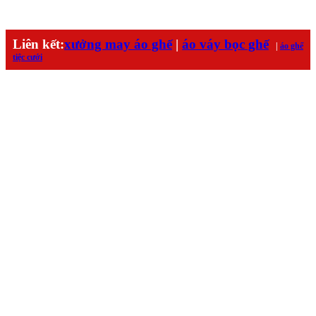
Liên kết:
xưởng may áo ghế
|
áo váy bọc ghế
|
áo ghế
tiệc cưới