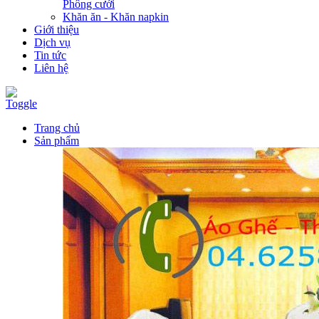
Phông cưới
Khăn ăn - Khăn napkin
Giới thiệu
Dịch vụ
Tin tức
Liên hệ
Toggle
Trang chủ
Sản phẩm